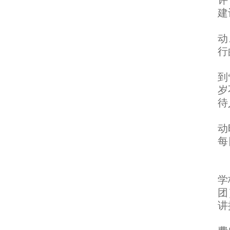
评
建
3
动
行
4
到
岁
待
5
动
每
三
1
学
团
讲
2