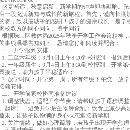
夏渐远，秋意启新，新学期的钟声即将敲响。孩
启一段充满新知与成长的新旅程。首先，谨向长期
的您，致以最诚挚的感谢！孩子的健康成长，是学
家校双方的同心同向、携手同行。
据珠山区教体局2025年秋季开学工作会议精神
关事项温馨告知如下，恳请您仔细阅读并配合：
、开学报到安排
. 二至六年级：9月1日上午8:20到校报到，报到
. 一年级新生：9月4日上午8:30到校报到，开学
园接送，助力孩子平稳适应；
. 放学时间：开学第一周，所有年级下午统一放学时
接领安排。
、开学前家校协同准备建议
. 调整状态，适配开学节奏：请帮助孩子逐步调整作
、起床），避免开学后生物钟紊乱；饮食上减少高
蔬果，让孩子以饱满的身心状态迎接新学期。
. 关注情绪，做好心理疏导：若孩子出现开学焦