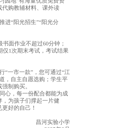
习园地”有海量优质免费资
或代购教辅材料、课外读
进“阳光招生”“阳光分
书面作业不超过60分钟；
期仅1次期末考试，考试结果
。
“一市一款”，您可通过“江
渠道，自主自愿选购；学生平
或强制购买。
同心，每一份配合都能为成
伴，为孩子们撑起一片健
见更好的自己！
昌河实验小学