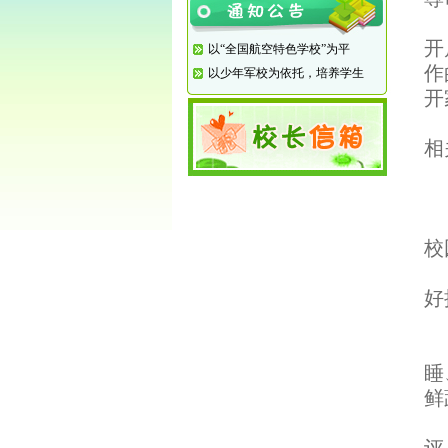
盛
开
以“全国航空特色学校”为平
作
以少年军校为依托，培养学生
开
根
相
一
1
2
校
3
好
二
1
睡
鲜
2