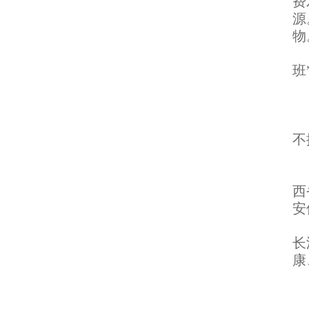
费
源
物
3
班
-
-
-
不
-
4
西
安
纸
长
康