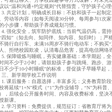
，可通过聊天、分享校园趣事等方式缓解；对未完
议以“温和沟通+约定规则”代替指责，守护孩子心
. 共定计划，明确成长目标：不妨和孩子一起制
、劳动等内容（如每天阅读30分钟、每周参与1次
的小步骤，帮助孩子养成规划习惯。
. 强化安全，筑牢防护底线：当前气温仍高，需
“四知”（知去向、知同伴、知内容、知归时）；严格
不骑行自行车、未满16周岁不骑行电动车；不购买“
人、拒绝校园欺凌，认清毒品危害，提高电信网络
. 保障锻炼与睡眠，夯实健康基础：本学期起，
时间不少于2小时，请鼓励孩子参与跳绳、跑步、游
日不少于10小时睡眠”的标准，督促孩子早睡早起
、新学期学校工作说明
. 课后服务：自愿选择，丰富多元：义务教育阶
校将延续“1+N”模式（“1”为作业辅导，“N”为科
），后续会公开服务时间、内容及收费标准，坚决
授新课。
. 学习资料：免费提供，规范征订：省教育厅将