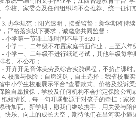
发放统一编写的文字作业本；江西智慧教育平台“学
。学校、家委会及任何组织均不会推荐、统一征订
。
. 办学规范：阳光透明，接受监督：新学期将持续推
”，严格落实以下要求，诚邀您共同监督：
 小学第一节课上课时间不早于8:20；
 小学一、二年级不布置家庭书面作业，三至六年级
 小学一、二年级不进行纸笔考试，其他年级每学
排名、不公布；
 开齐开足音体美劳及综合实践课程，不挤占课时
. 校服与保险：自愿选购，自主选择：我省校服实行
省中小学生校服展示平台”查看款式、价格及投诉
保险自愿投保，学校及任何机构不会指定保险公司
短情长，每一句叮嘱都源于对孩子的牵挂；家校
添砖加瓦。新学期，愿我们继续携手，用关爱与陪
、快乐、向上的成长天空，期待他们在昌河实小遇