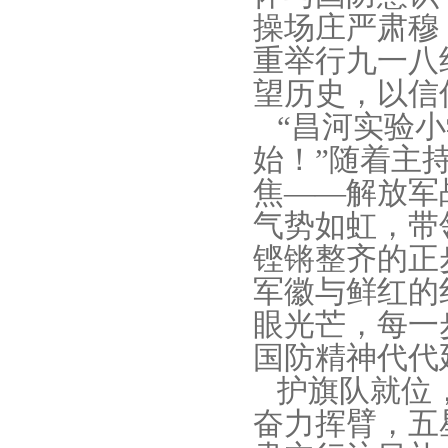
操场庄严肃穆
重举行九一八
望历史，以信
“昌河实验小
始！”随着主
焦——解放军
气势如虹，带
铿锵整齐的正
军徽与鲜红的
眼光芒，每一
国防精神代代
护旗队就位，
奋力挥臂，五