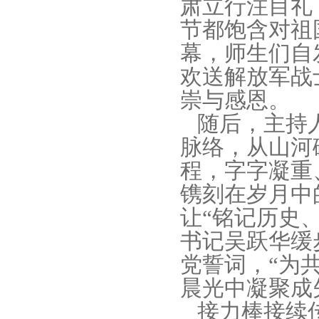
肃立行注目礼
节都饱含对祖
幕，师生们自
欢送解放军战
崇与感恩。
随后，主持人
脉络，从山河
程，字字凝重
镌刻在岁月中
让“铭记历史
书记吴跃华缓
党誓词，“为
晨光中凝聚成
接力棒接续传