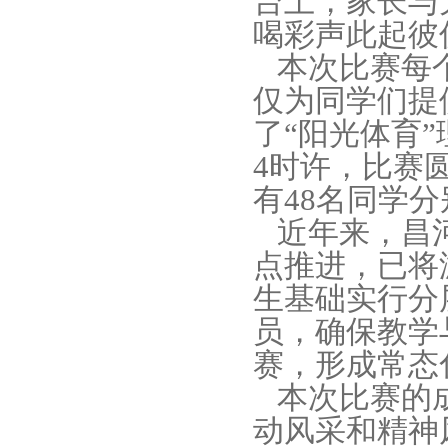
台上，家长与
喝彩声此起彼
本次比赛每个
仅为同学们提
了“阳光体育
4时许，比赛
有48名同学
近年来，昌河
点推进，已将
生基础实行分
员，确保教学
赛，形成常态
本次比赛的成
动风采和精神